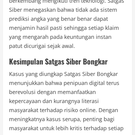
berkembang mengikuti tren teknologi. Satgas
Siber menegaskan bahwa tidak ada sistem
prediksi angka yang benar benar dapat
menjamin hasil pasti sehingga setiap klaim
yang mengarah pada keuntungan instan
patut dicurigai sejak awal.
Kesimpulan Satgas Siber Bongkar
Kasus yang diungkap Satgas Siber Bongkar
menunjukkan bahwa penipuan digital terus
berevolusi dengan memanfaatkan
kepercayaan dan kurangnya literasi
masyarakat terhadap risiko online. Dengan
meningkatnya kasus serupa, penting bagi
masyarakat untuk lebih kritis terhadap setiap