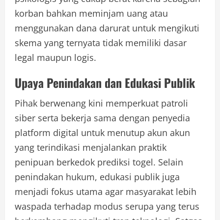
korban bahkan meminjam uang atau
menggunakan dana darurat untuk mengikuti
skema yang ternyata tidak memiliki dasar
legal maupun logis.
Upaya Penindakan dan Edukasi Publik
Pihak berwenang kini memperkuat patroli
siber serta bekerja sama dengan penyedia
platform digital untuk menutup akun akun
yang terindikasi menjalankan praktik
penipuan berkedok prediksi togel. Selain
penindakan hukum, edukasi publik juga
menjadi fokus utama agar masyarakat lebih
waspada terhadap modus serupa yang terus