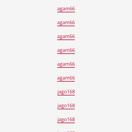
agam66
agam66
agam66
agam66
agam66
agam66
jago168
jago168
jago168