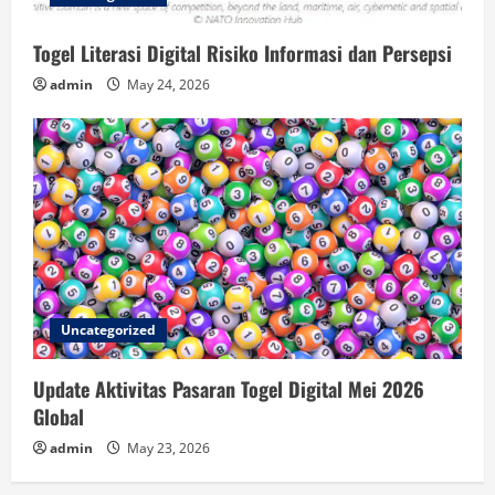
Togel Literasi Digital Risiko Informasi dan Persepsi
admin
May 24, 2026
Uncategorized
Update Aktivitas Pasaran Togel Digital Mei 2026
Global
admin
May 23, 2026