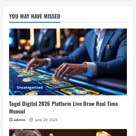
YOU MAY HAVE MISSED
Uncategorized
Togel Digital 2026 Platform Live Draw Real Time
Muncul
admin
June 29, 2026