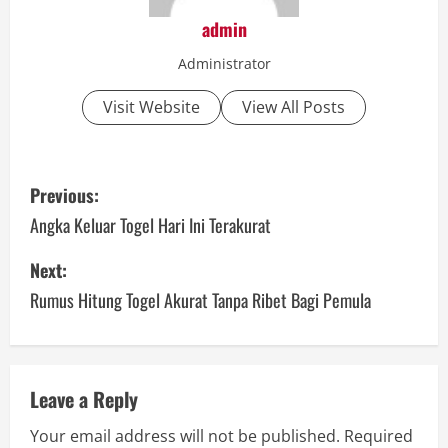
admin
Administrator
Visit Website
View All Posts
P
Previous:
o
Angka Keluar Togel Hari Ini Terakurat
s
Next:
Rumus Hitung Togel Akurat Tanpa Ribet Bagi Pemula
t
n
a
Leave a Reply
v
Your email address will not be published.
Required