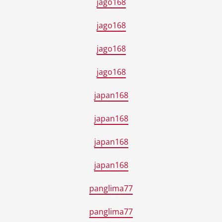
jago168
jago168
jago168
jago168
japan168
japan168
japan168
japan168
panglima77
panglima77