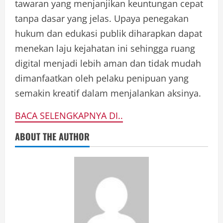
tawaran yang menjanjikan keuntungan cepat
tanpa dasar yang jelas. Upaya penegakan
hukum dan edukasi publik diharapkan dapat
menekan laju kejahatan ini sehingga ruang
digital menjadi lebih aman dan tidak mudah
dimanfaatkan oleh pelaku penipuan yang
semakin kreatif dalam menjalankan aksinya.
BACA SELENGKAPNYA DI..
ABOUT THE AUTHOR