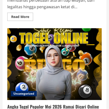
membahas perbedaan aturan tiap wilayah, dari
legalitas hingga pengawasan ketat di...
Read
Read More
more
about
Regulasi
Dan
Status
Hukum
Togel
Global
Uncategorized
Angka Togel Populer Mei 2026 Ramai Dicari Online