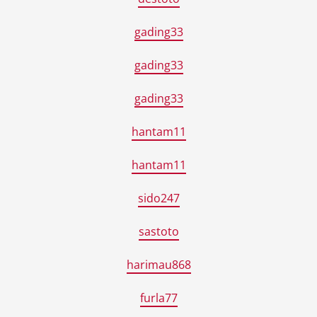
gading33
gading33
gading33
hantam11
hantam11
sido247
sastoto
harimau868
furla77