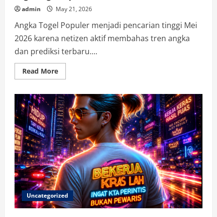
admin
May 21, 2026
Angka Togel Populer menjadi pencarian tinggi Mei
2026 karena netizen aktif membahas tren angka
dan prediksi terbaru....
Read
Read More
more
about
Angka
Togel
Populer
Mei
2026
Ramai
Dicari
Online
Uncategorized