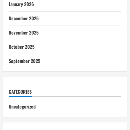
January 2026
December 2025
November 2025
October 2025
September 2025
CATEGORIES
Uncategorized