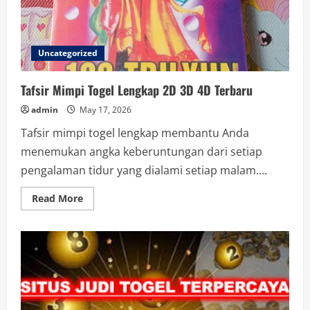
Uncategorized
Tafsir Mimpi Togel Lengkap 2D 3D 4D Terbaru
admin
May 17, 2026
Tafsir mimpi togel lengkap membantu Anda
menemukan angka keberuntungan dari setiap
pengalaman tidur yang dialami setiap malam....
Read
Read More
more
about
Tafsir
Mimpi
Togel
Lengkap
2D
3D
4D
Terbaru