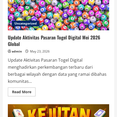
Uncategorized
Update Aktivitas Pasaran Togel Digital Mei 2026
Global
admin
May 23, 2026
Update Aktivitas Pasaran Togel Digital
menghadirkan perkembangan terbaru dari
berbagai wilayah dengan data yang ramai dibahas
komunitas...
Read
Read More
more
about
Update
Aktivitas
Pasaran
Togel