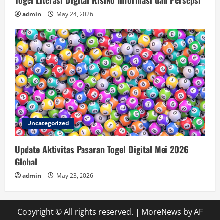
Togel Literasi Digital Risiko Informasi dan Persepsi
admin
May 24, 2026
Uncategorized
Update Aktivitas Pasaran Togel Digital Mei 2026
Global
admin
May 23, 2026
Copyright © All rights reserved.
|
MoreNews
by AF