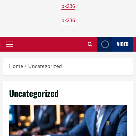
bk236
bk236
VIDEO
Primary
Menu
Home
Uncategorized
Uncategorized