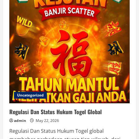
Digital
Mei
2026
Global
Uncategorized
Regulasi Dan Status Hukum Togel Global
admin
May 22, 2026
Regulasi Dan Status Hukum Togel global