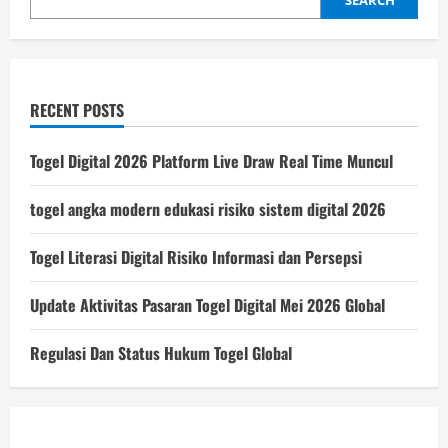
RECENT POSTS
Togel Digital 2026 Platform Live Draw Real Time Muncul
togel angka modern edukasi risiko sistem digital 2026
Togel Literasi Digital Risiko Informasi dan Persepsi
Update Aktivitas Pasaran Togel Digital Mei 2026 Global
Regulasi Dan Status Hukum Togel Global