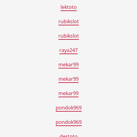
lektoto
rubikslot
rubikslot
raya247
mekar99
mekar99
mekar99
pondok969
pondok969
destoto