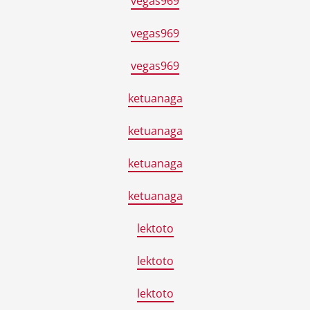
vegas969
vegas969
vegas969
ketuanaga
ketuanaga
ketuanaga
ketuanaga
lektoto
lektoto
lektoto