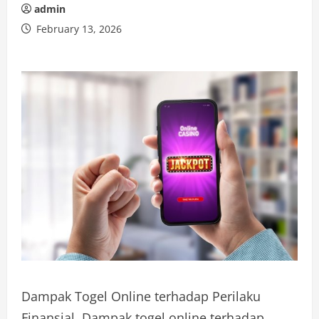
admin
February 13, 2026
Dampak Togel Online terhadap Perilaku
Finansial. Dampak togel online terhadap