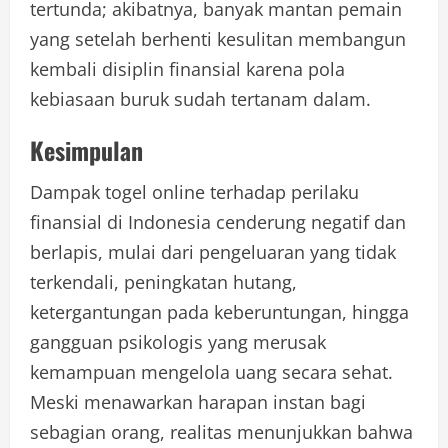
tertunda; akibatnya, banyak mantan pemain
yang setelah berhenti kesulitan membangun
kembali disiplin finansial karena pola
kebiasaan buruk sudah tertanam dalam.
Kesimpulan
Dampak togel online terhadap perilaku
finansial di Indonesia cenderung negatif dan
berlapis, mulai dari pengeluaran yang tidak
terkendali, peningkatan hutang,
ketergantungan pada keberuntungan, hingga
gangguan psikologis yang merusak
kemampuan mengelola uang secara sehat.
Meski menawarkan harapan instan bagi
sebagian orang, realitas menunjukkan bahwa