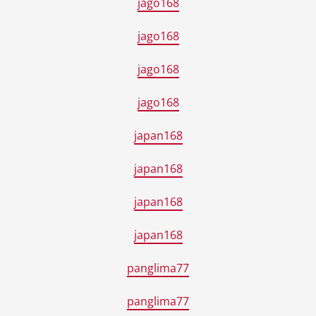
jago168
jago168
jago168
jago168
japan168
japan168
japan168
japan168
panglima77
panglima77