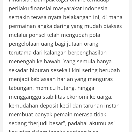
perilaku finansial masyarakat Indonesia
semakin terasa nyata belakangan ini, di mana
permainan angka daring yang mudah diakses
melalui ponsel telah mengubah pola
pengelolaan uang bagi jutaan orang,
terutama dari kalangan berpenghasilan
menengah ke bawah. Yang semula hanya
sekadar hiburan sesekali kini sering berubah
menjadi kebiasaan harian yang menguras
tabungan, memicu hutang, hingga
mengganggu stabilitas ekonomi keluarga;
kemudahan deposit kecil dan taruhan instan
membuat banyak pemain merasa tidak
sedang “berjudi besar”, padahal akumulasi
kerugian dalam jangka panjang bisa