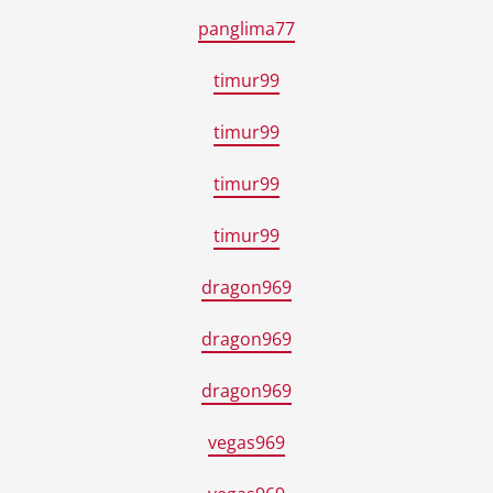
panglima77
timur99
timur99
timur99
timur99
dragon969
dragon969
dragon969
vegas969