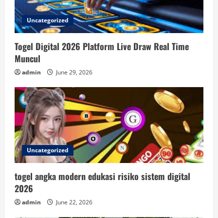
Uncategorized
Togel Digital 2026 Platform Live Draw Real Time
Muncul
admin
June 29, 2026
Uncategorized
togel angka modern edukasi risiko sistem digital
2026
admin
June 22, 2026