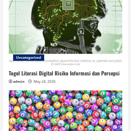
Uncategorized
Togel Literasi Digital Risiko Informasi dan Persepsi
admin
May 24, 2026