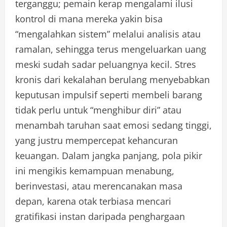
terganggu; pemain kerap mengalami ilusi
kontrol di mana mereka yakin bisa
“mengalahkan sistem” melalui analisis atau
ramalan, sehingga terus mengeluarkan uang
meski sudah sadar peluangnya kecil. Stres
kronis dari kekalahan berulang menyebabkan
keputusan impulsif seperti membeli barang
tidak perlu untuk “menghibur diri” atau
menambah taruhan saat emosi sedang tinggi,
yang justru mempercepat kehancuran
keuangan. Dalam jangka panjang, pola pikir
ini mengikis kemampuan menabung,
berinvestasi, atau merencanakan masa
depan, karena otak terbiasa mencari
gratifikasi instan daripada penghargaan