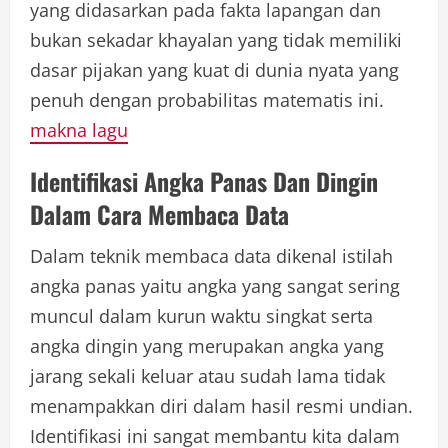
yang didasarkan pada fakta lapangan dan
bukan sekadar khayalan yang tidak memiliki
dasar pijakan yang kuat di dunia nyata yang
penuh dengan probabilitas matematis ini.
makna lagu
Identifikasi Angka Panas Dan Dingin
Dalam Cara Membaca Data
Dalam teknik membaca data dikenal istilah
angka panas yaitu angka yang sangat sering
muncul dalam kurun waktu singkat serta
angka dingin yang merupakan angka yang
jarang sekali keluar atau sudah lama tidak
menampakkan diri dalam hasil resmi undian.
Identifikasi ini sangat membantu kita dalam