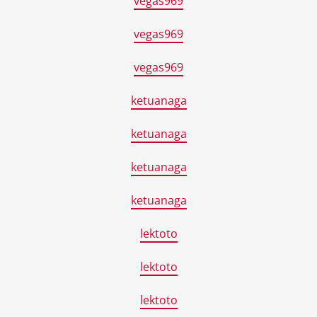
vegas969
vegas969
vegas969
ketuanaga
ketuanaga
ketuanaga
ketuanaga
lektoto
lektoto
lektoto