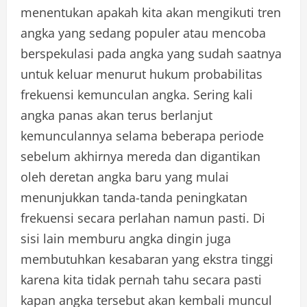
menentukan apakah kita akan mengikuti tren
angka yang sedang populer atau mencoba
berspekulasi pada angka yang sudah saatnya
untuk keluar menurut hukum probabilitas
frekuensi kemunculan angka. Sering kali
angka panas akan terus berlanjut
kemunculannya selama beberapa periode
sebelum akhirnya mereda dan digantikan
oleh deretan angka baru yang mulai
menunjukkan tanda-tanda peningkatan
frekuensi secara perlahan namun pasti. Di
sisi lain memburu angka dingin juga
membutuhkan kesabaran yang ekstra tinggi
karena kita tidak pernah tahu secara pasti
kapan angka tersebut akan kembali muncul