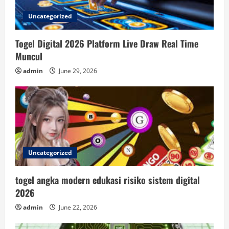
Uncategorized
Togel Digital 2026 Platform Live Draw Real Time
Muncul
admin
June 29, 2026
Uncategorized
togel angka modern edukasi risiko sistem digital
2026
admin
June 22, 2026