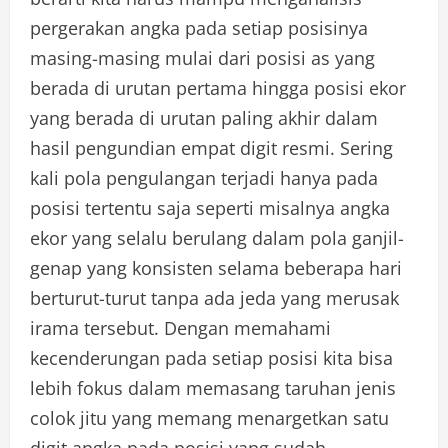
pergerakan angka pada setiap posisinya
masing-masing mulai dari posisi as yang
berada di urutan pertama hingga posisi ekor
yang berada di urutan paling akhir dalam
hasil pengundian empat digit resmi. Sering
kali pola pengulangan terjadi hanya pada
posisi tertentu saja seperti misalnya angka
ekor yang selalu berulang dalam pola ganjil-
genap yang konsisten selama beberapa hari
berturut-turut tanpa ada jeda yang merusak
irama tersebut. Dengan memahami
kecenderungan pada setiap posisi kita bisa
lebih fokus dalam memasang taruhan jenis
colok jitu yang memang menargetkan satu
digit angka pada posisi yang sudah