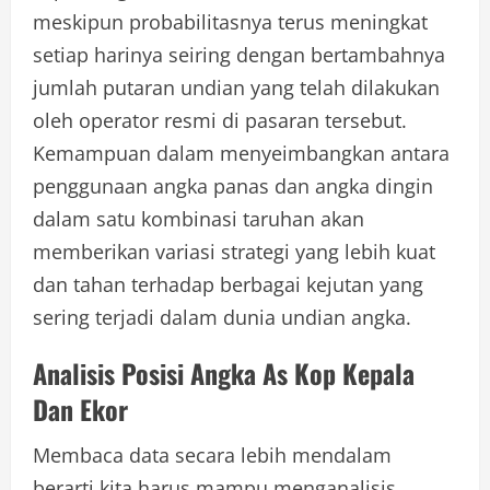
meskipun probabilitasnya terus meningkat
setiap harinya seiring dengan bertambahnya
jumlah putaran undian yang telah dilakukan
oleh operator resmi di pasaran tersebut.
Kemampuan dalam menyeimbangkan antara
penggunaan angka panas dan angka dingin
dalam satu kombinasi taruhan akan
memberikan variasi strategi yang lebih kuat
dan tahan terhadap berbagai kejutan yang
sering terjadi dalam dunia undian angka.
Analisis Posisi Angka As Kop Kepala
Dan Ekor
Membaca data secara lebih mendalam
berarti kita harus mampu menganalisis