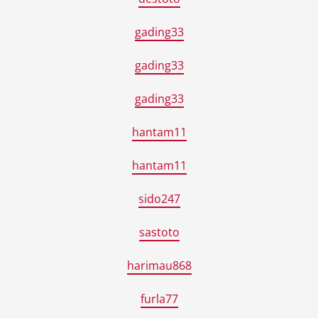
gading33
gading33
gading33
hantam11
hantam11
sido247
sastoto
harimau868
furla77