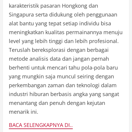
karakteristik pasaran Hongkong dan
Singapura serta didukung oleh penggunaan
alat bantu yang tepat setiap individu bisa
meningkatkan kualitas permainannya menuju
level yang lebih tinggi dan lebih profesional.
Teruslah bereksplorasi dengan berbagai
metode analisis data dan jangan pernah
berhenti untuk mencari tahu pola-pola baru
yang mungkin saja muncul seiring dengan
perkembangan zaman dan teknologi dalam
industri hiburan berbasis angka yang sangat
menantang dan penuh dengan kejutan
menarik ini.
BACA SELENGKAPNYA DI..