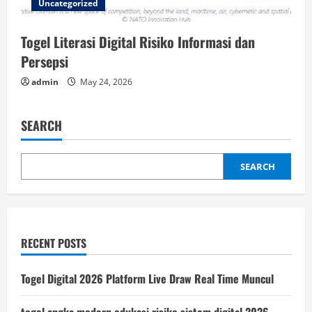
Uncategorized
Togel Literasi Digital Risiko Informasi dan
Persepsi
admin
May 24, 2026
SEARCH
SEARCH
RECENT POSTS
Togel Digital 2026 Platform Live Draw Real Time Muncul