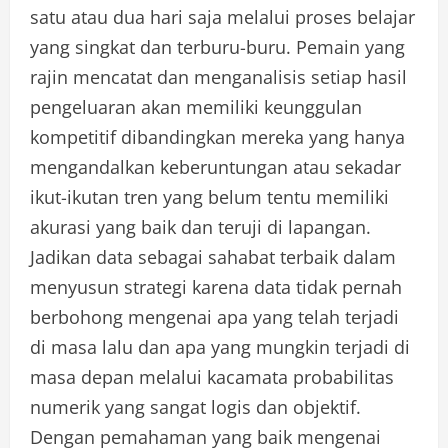
satu atau dua hari saja melalui proses belajar
yang singkat dan terburu-buru. Pemain yang
rajin mencatat dan menganalisis setiap hasil
pengeluaran akan memiliki keunggulan
kompetitif dibandingkan mereka yang hanya
mengandalkan keberuntungan atau sekadar
ikut-ikutan tren yang belum tentu memiliki
akurasi yang baik dan teruji di lapangan.
Jadikan data sebagai sahabat terbaik dalam
menyusun strategi karena data tidak pernah
berbohong mengenai apa yang telah terjadi
di masa lalu dan apa yang mungkin terjadi di
masa depan melalui kacamata probabilitas
numerik yang sangat logis dan objektif.
Dengan pemahaman yang baik mengenai