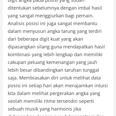
ditentukan sebelumnya dengan imbal hasil
yang sangat menggiurkan bagi pemain.
Analisis posisi ini juga sangat membantu
dalam menyusun angka tarung yang terdiri
dari beberapa digit kuat yang akan
dipasangkan silang guna mendapatkan hasil
kombinasi yang lebih lengkap dan memiliki
cakupan peluang kemenangan yang jauh
lebih besar dibandingkan taruhan tunggal
saja. Membiasakan diri untuk melihat data
posisi ini setiap hari akan menajamkan intuisi
kita dalam melihat pergerakan angka yang
seolah memiliki ritme tersendiri seperti
sebuah musik yang harmonis jika