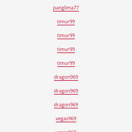
panglima77
timur99
timur99
timur99
timur99
dragon969
dragon969
dragon969
vegas969