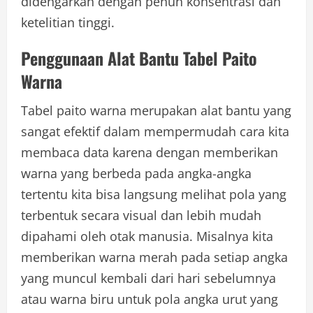
didengarkan dengan penuh konsentrasi dan
ketelitian tinggi.
Penggunaan Alat Bantu Tabel Paito
Warna
Tabel paito warna merupakan alat bantu yang
sangat efektif dalam mempermudah cara kita
membaca data karena dengan memberikan
warna yang berbeda pada angka-angka
tertentu kita bisa langsung melihat pola yang
terbentuk secara visual dan lebih mudah
dipahami oleh otak manusia. Misalnya kita
memberikan warna merah pada setiap angka
yang muncul kembali dari hari sebelumnya
atau warna biru untuk pola angka urut yang