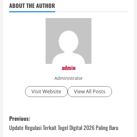
ABOUT THE AUTHOR
admin
Administrator
Visit Website
View All Posts
P
Previous:
o
Update Regulasi Terkait Togel Digital 2026 Paling Baru