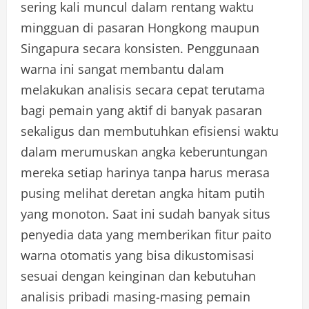
sering kali muncul dalam rentang waktu
mingguan di pasaran Hongkong maupun
Singapura secara konsisten. Penggunaan
warna ini sangat membantu dalam
melakukan analisis secara cepat terutama
bagi pemain yang aktif di banyak pasaran
sekaligus dan membutuhkan efisiensi waktu
dalam merumuskan angka keberuntungan
mereka setiap harinya tanpa harus merasa
pusing melihat deretan angka hitam putih
yang monoton. Saat ini sudah banyak situs
penyedia data yang memberikan fitur paito
warna otomatis yang bisa dikustomisasi
sesuai dengan keinginan dan kebutuhan
analisis pribadi masing-masing pemain