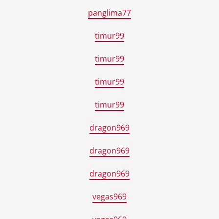
panglima77
timur99
timur99
timur99
timur99
dragon969
dragon969
dragon969
vegas969