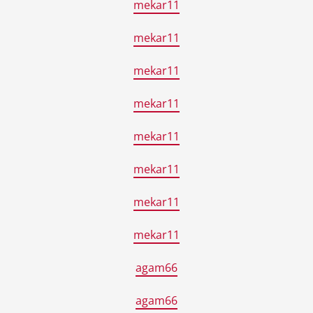
mekar11
mekar11
mekar11
mekar11
mekar11
mekar11
mekar11
mekar11
agam66
agam66