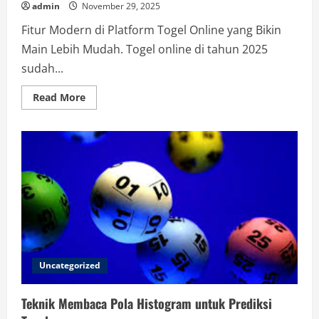
admin
November 29, 2025
Fitur Modern di Platform Togel Online yang Bikin
Main Lebih Mudah. Togel online di tahun 2025
sudah...
Read
Read More
more
about
Fitur
Modern
di
Platform
Togel
Online
yang
Bikin
Main
Lebih
Mudah
Uncategorized
Teknik Membaca Pola Histogram untuk Prediksi