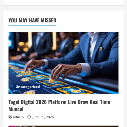
YOU MAY HAVE MISSED
Uncategorized
Togel Digital 2026 Platform Live Draw Real Time
Muncul
admin
June 29, 2026