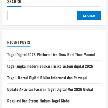
SEARCH
SEARCH
RECENT POSTS
Togel Digital 2026 Platform Live Draw Real Time Muncul
togel angka modern edukasi risiko sistem digital 2026
Togel Literasi Digital Risiko Informasi dan Persepsi
Update Aktivitas Pasaran Togel Digital Mei 2026 Global
Regulasi Dan Status Hukum Togel Global