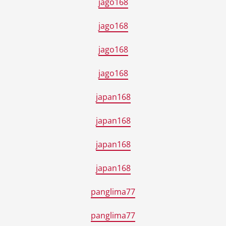
jago168
jago168
jago168
jago168
japan168
japan168
japan168
japan168
panglima77
panglima77