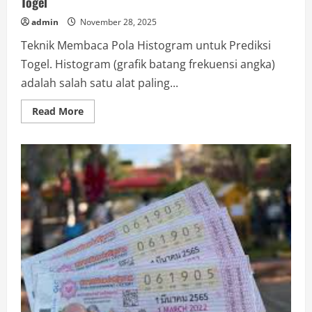
Togel
admin
November 28, 2025
Teknik Membaca Pola Histogram untuk Prediksi
Togel. Histogram (grafik batang frekuensi angka)
adalah salah satu alat paling...
Read
Read More
more
about
Teknik
Membaca
Pola
Histogram
untuk
Prediksi
Togel