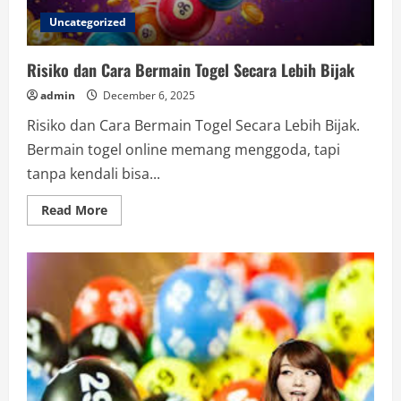
Uncategorized
Risiko dan Cara Bermain Togel Secara Lebih Bijak
admin
December 6, 2025
Risiko dan Cara Bermain Togel Secara Lebih Bijak.
Bermain togel online memang menggoda, tapi
tanpa kendali bisa...
Read
Read More
more
about
Risiko
dan
Cara
Bermain
Togel
Secara
Lebih
Bijak