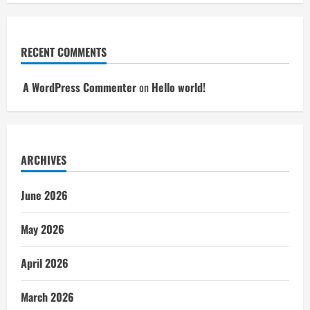
RECENT COMMENTS
A WordPress Commenter
on
Hello world!
ARCHIVES
June 2026
May 2026
April 2026
March 2026