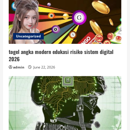
Uncategorized
togel angka modern edukasi risiko sistem digital
2026
admin
June 22, 2026