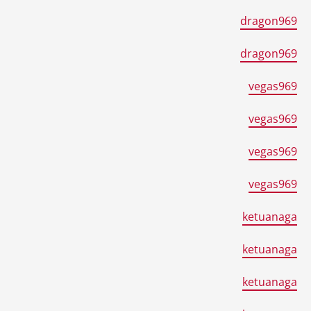
dragon969
dragon969
vegas969
vegas969
vegas969
vegas969
ketuanaga
ketuanaga
ketuanaga