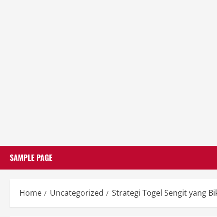
SAMPLE PAGE
Home
Uncategorized
Strategi Togel Sengit yang B