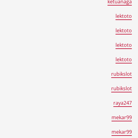
ketuanaga
lektoto
lektoto
lektoto
lektoto
rubikslot
rubikslot
raya247
mekar99
mekar99