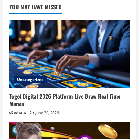
YOU MAY HAVE MISSED
Uncategorized
Togel Digital 2026 Platform Live Draw Real Time
Muncul
admin
June 29, 2026