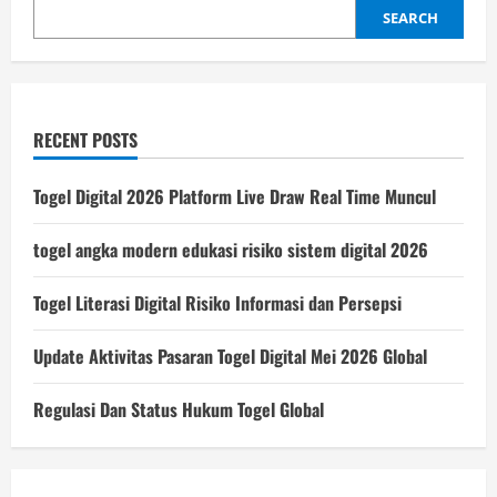
SEARCH
RECENT POSTS
Togel Digital 2026 Platform Live Draw Real Time Muncul
togel angka modern edukasi risiko sistem digital 2026
Togel Literasi Digital Risiko Informasi dan Persepsi
Update Aktivitas Pasaran Togel Digital Mei 2026 Global
Regulasi Dan Status Hukum Togel Global