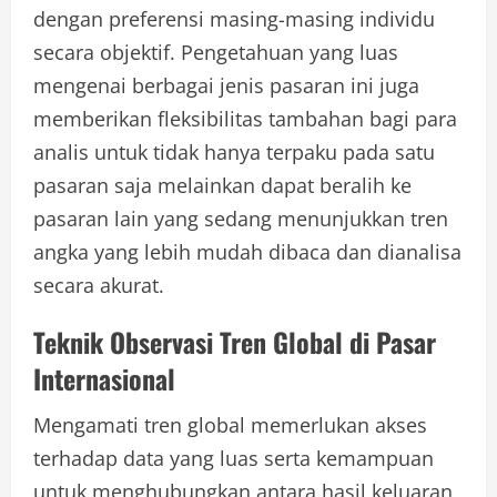
dengan preferensi masing-masing individu
secara objektif. Pengetahuan yang luas
mengenai berbagai jenis pasaran ini juga
memberikan fleksibilitas tambahan bagi para
analis untuk tidak hanya terpaku pada satu
pasaran saja melainkan dapat beralih ke
pasaran lain yang sedang menunjukkan tren
angka yang lebih mudah dibaca dan dianalisa
secara akurat.
Teknik Observasi Tren Global di Pasar
Internasional
Mengamati tren global memerlukan akses
terhadap data yang luas serta kemampuan
untuk menghubungkan antara hasil keluaran