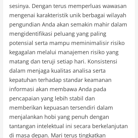
sesinya. Dengan terus memperluas wawasan
mengenai karakteristik unik berbagai wilayah
pengundian Anda akan semakin mahir dalam
mengidentifikasi peluang yang paling
potensial serta mampu meminimalisir risiko
kegagalan melalui manajemen risiko yang
matang dan teruji setiap hari. Konsistensi
dalam menjaga kualitas analisa serta
kepatuhan terhadap standar keamanan
informasi akan membawa Anda pada
pencapaian yang lebih stabil dan
memberikan kepuasan tersendiri dalam
menjalankan hobi yang penuh dengan
tantangan intelektual ini secara berkelanjutan
di masa depan. Mari terus tingkatkan