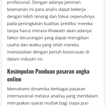
profesional. Dengan adanya jaminan
keamanan ini para analis dapat bekerja
dengan lebih tenang dan fokus sepenuhnya
pada peningkatan kualitas prediksi mereka
tanpa harus merasa khawatir akan adanya
faktor kecurangan yang dapat merugikan
usaha dan waktu yang telah mereka
investasikan dengan penuh keseriusan di
dalam industri ini.
Kesimpulan Panduan pasaran angka
online
Memahami dinamika berbagai pasaran
internasional melalui analisa yang mendalam
merupakan syarat mutlak bagi siapa pun