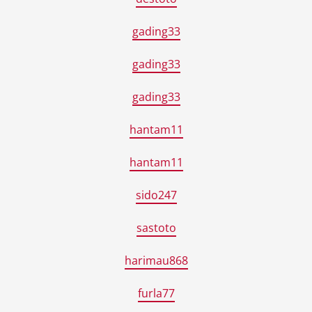
gading33
gading33
gading33
hantam11
hantam11
sido247
sastoto
harimau868
furla77