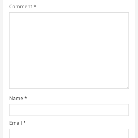
Comment
*
g
a
t
i
o
n
Name
*
Email
*