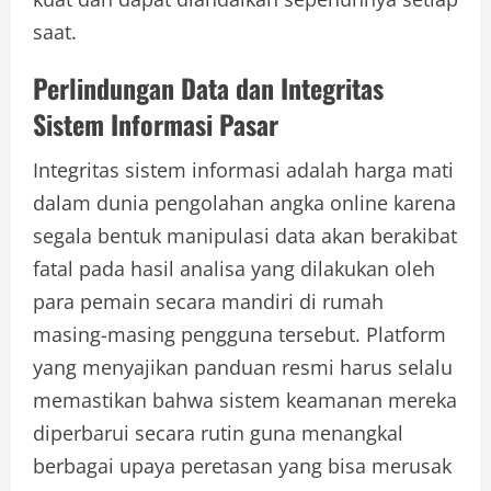
saat.
Perlindungan Data dan Integritas
Sistem Informasi Pasar
Integritas sistem informasi adalah harga mati
dalam dunia pengolahan angka online karena
segala bentuk manipulasi data akan berakibat
fatal pada hasil analisa yang dilakukan oleh
para pemain secara mandiri di rumah
masing-masing pengguna tersebut. Platform
yang menyajikan panduan resmi harus selalu
memastikan bahwa sistem keamanan mereka
diperbarui secara rutin guna menangkal
berbagai upaya peretasan yang bisa merusak