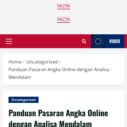
bk236
bk236
VIDEO
Primary
Menu
Home
Uncategorized
Panduan Pasaran Angka Online dengan Analisa
Mendalam
Uncategorized
Panduan Pasaran Angka Online
dengan Analisa Mendalam