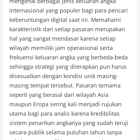
mengenai berbagai jenis keluaran angka
internasional yang populer bagi para pencari
keberuntungan digital saat ini. Memahami
karakteristik dari setiap pasaran merupakan
hal yang sangat mendasar karena setiap
wilayah memiliki jam operasional serta
frekuensi keluaran angka yang berbeda-beda
sehingga strategi yang diterapkan pun harus
disesuaikan dengan kondisi unik masing-
masing tempat tersebut. Pasaran ternama
seperti yang berasal dari wilayah Asia
maupun Eropa sering kali menjadi rujukan
utama bagi para analis karena kredibilitas
sistem penarikan angkanya yang sudah teruji
secara publik selama puluhan tahun tanpa