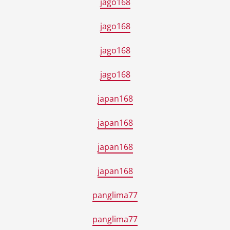
jago168
jago168
jago168
jago168
japan168
japan168
japan168
japan168
panglima77
panglima77