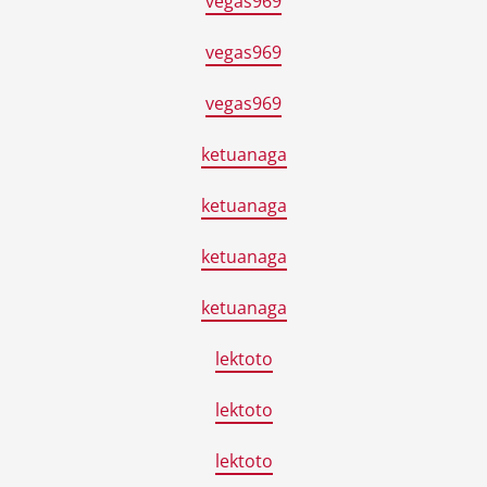
vegas969
vegas969
vegas969
ketuanaga
ketuanaga
ketuanaga
ketuanaga
lektoto
lektoto
lektoto