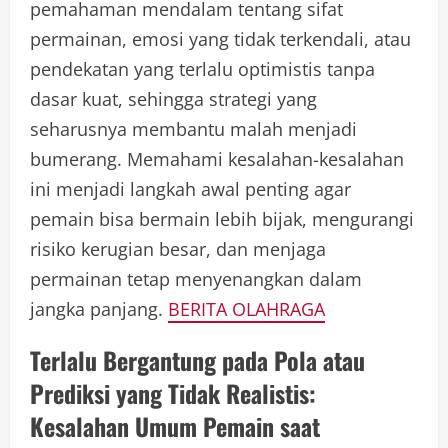
pemahaman mendalam tentang sifat
permainan, emosi yang tidak terkendali, atau
pendekatan yang terlalu optimistis tanpa
dasar kuat, sehingga strategi yang
seharusnya membantu malah menjadi
bumerang. Memahami kesalahan-kesalahan
ini menjadi langkah awal penting agar
pemain bisa bermain lebih bijak, mengurangi
risiko kerugian besar, dan menjaga
permainan tetap menyenangkan dalam
jangka panjang.
BERITA OLAHRAGA
Terlalu Bergantung pada Pola atau
Prediksi yang Tidak Realistis:
Kesalahan Umum Pemain saat