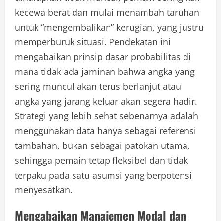
kecewa berat dan mulai menambah taruhan
untuk “mengembalikan” kerugian, yang justru
memperburuk situasi. Pendekatan ini
mengabaikan prinsip dasar probabilitas di
mana tidak ada jaminan bahwa angka yang
sering muncul akan terus berlanjut atau
angka yang jarang keluar akan segera hadir.
Strategi yang lebih sehat sebenarnya adalah
menggunakan data hanya sebagai referensi
tambahan, bukan sebagai patokan utama,
sehingga pemain tetap fleksibel dan tidak
terpaku pada satu asumsi yang berpotensi
menyesatkan.
Mengabaikan Manajemen Modal dan