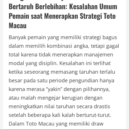
Bertaruh Berlebihan: Kesalahan Umum
Pemain saat Menerapkan Strategi Toto
Macau
Banyak pemain yang memiliki strategi bagus
dalam memilih kombinasi angka, tetapi gagal
total karena tidak menerapkan manajemen
modal yang disiplin. Kesalahan ini terlihat
ketika seseorang memasang taruhan terlalu
besar pada satu periode pengundian hanya
karena merasa “yakin” dengan pilihannya,
atau malah mengejar kerugian dengan
meningkatkan nilai taruhan secara drastis
setelah beberapa kali kalah berturut-turut.
Dalam Toto Macau yang memiliki draw