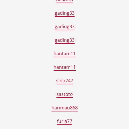
gading33
gading33
gading33
hantam11
hantam11
sido247
sastoto
harimau868
furla77