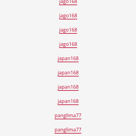
jago168
jago168
jago168
jago168
japan168
japan168
japan168
japan168
panglima77
panglima77