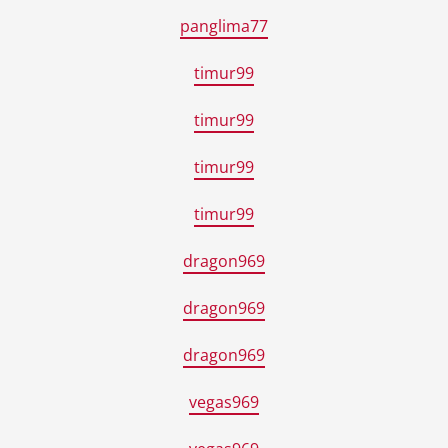
panglima77
timur99
timur99
timur99
timur99
dragon969
dragon969
dragon969
vegas969