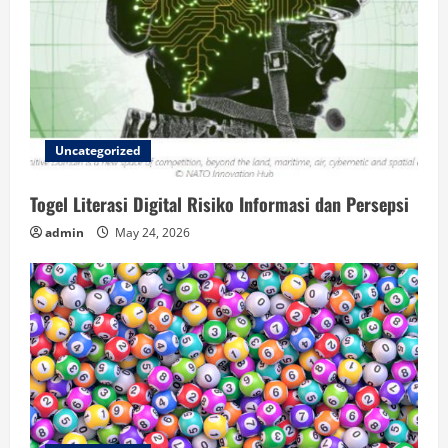
Uncategorized
Togel Literasi Digital Risiko Informasi dan Persepsi
admin
May 24, 2026