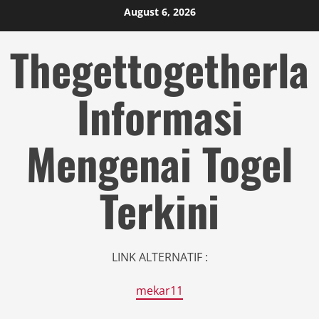
Skip
August 6, 2026
to
Thegettogetherla
content
Informasi
Mengenai Togel
Terkini
LINK ALTERNATIF :
mekar11