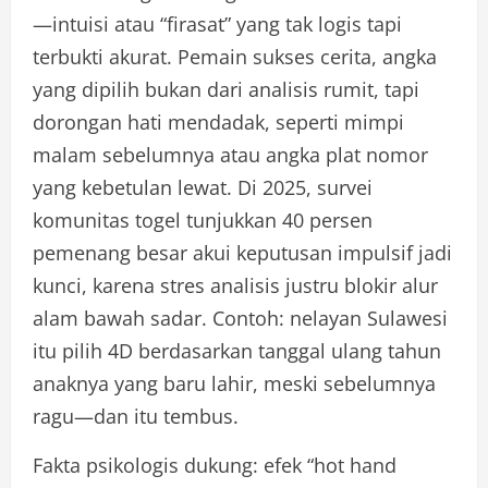
—intuisi atau “firasat” yang tak logis tapi
terbukti akurat. Pemain sukses cerita, angka
yang dipilih bukan dari analisis rumit, tapi
dorongan hati mendadak, seperti mimpi
malam sebelumnya atau angka plat nomor
yang kebetulan lewat. Di 2025, survei
komunitas togel tunjukkan 40 persen
pemenang besar akui keputusan impulsif jadi
kunci, karena stres analisis justru blokir alur
alam bawah sadar. Contoh: nelayan Sulawesi
itu pilih 4D berdasarkan tanggal ulang tahun
anaknya yang baru lahir, meski sebelumnya
ragu—dan itu tembus.
Fakta psikologis dukung: efek “hot hand