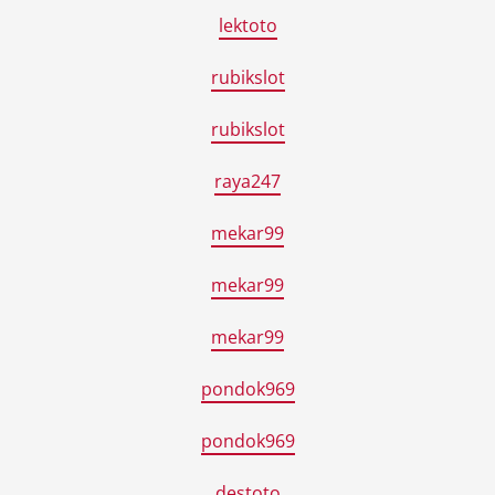
lektoto
rubikslot
rubikslot
raya247
mekar99
mekar99
mekar99
pondok969
pondok969
destoto