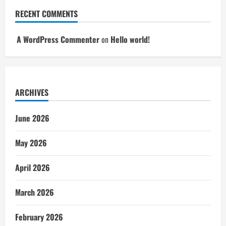
RECENT COMMENTS
A WordPress Commenter
on
Hello world!
ARCHIVES
June 2026
May 2026
April 2026
March 2026
February 2026