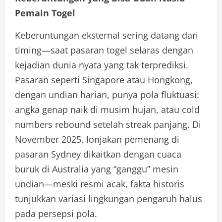
Pemain Togel
Keberuntungan eksternal sering datang dari
timing—saat pasaran togel selaras dengan
kejadian dunia nyata yang tak terprediksi.
Pasaran seperti Singapore atau Hongkong,
dengan undian harian, punya pola fluktuasi:
angka genap naik di musim hujan, atau cold
numbers rebound setelah streak panjang. Di
November 2025, lonjakan pemenang di
pasaran Sydney dikaitkan dengan cuaca
buruk di Australia yang “ganggu” mesin
undian—meski resmi acak, fakta historis
tunjukkan variasi lingkungan pengaruh halus
pada persepsi pola.