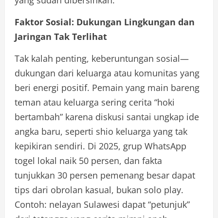
yang sudah dibersihkan.
Faktor Sosial: Dukungan Lingkungan dan
Jaringan Tak Terlihat
Tak kalah penting, keberuntungan sosial—
dukungan dari keluarga atau komunitas yang
beri energi positif. Pemain yang main bareng
teman atau keluarga sering cerita “hoki
bertambah” karena diskusi santai ungkap ide
angka baru, seperti shio keluarga yang tak
kepikiran sendiri. Di 2025, grup WhatsApp
togel lokal naik 50 persen, dan fakta
tunjukkan 30 persen pemenang besar dapat
tips dari obrolan kasual, bukan solo play.
Contoh: nelayan Sulawesi dapat “petunjuk”