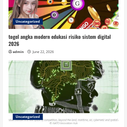
Uncategorized
togel angka modern edukasi risiko sistem digital
2026
admin
June 22, 2026
Uncategorized