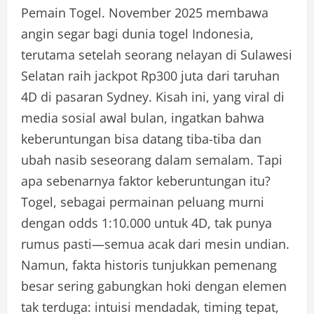
Pemain Togel. November 2025 membawa
angin segar bagi dunia togel Indonesia,
terutama setelah seorang nelayan di Sulawesi
Selatan raih jackpot Rp300 juta dari taruhan
4D di pasaran Sydney. Kisah ini, yang viral di
media sosial awal bulan, ingatkan bahwa
keberuntungan bisa datang tiba-tiba dan
ubah nasib seseorang dalam semalam. Tapi
apa sebenarnya faktor keberuntungan itu?
Togel, sebagai permainan peluang murni
dengan odds 1:10.000 untuk 4D, tak punya
rumus pasti—semua acak dari mesin undian.
Namun, fakta historis tunjukkan pemenang
besar sering gabungkan hoki dengan elemen
tak terduga: intuisi mendadak, timing tepat,