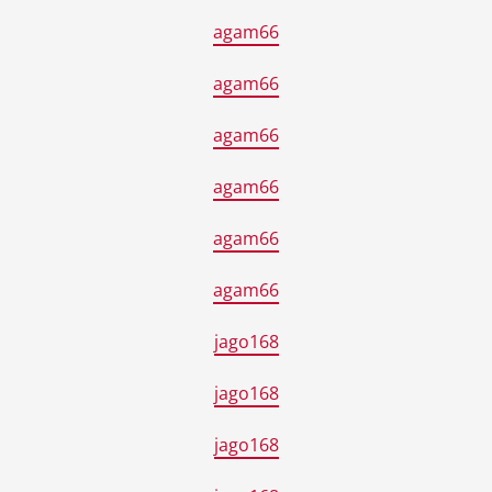
agam66
agam66
agam66
agam66
agam66
agam66
jago168
jago168
jago168