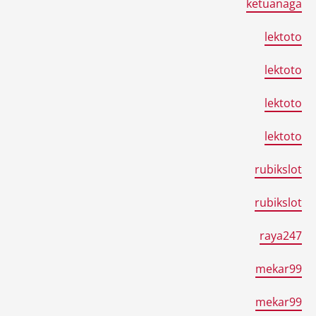
ketuanaga
lektoto
lektoto
lektoto
lektoto
rubikslot
rubikslot
raya247
mekar99
mekar99