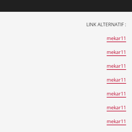
LINK ALTERNATIF :
mekar11
mekar11
mekar11
mekar11
mekar11
mekar11
mekar11