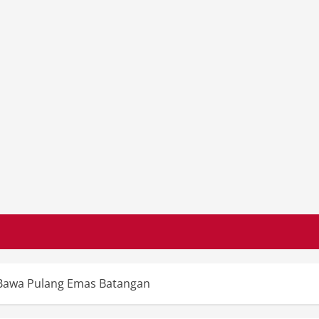
 Bawa Pulang Emas Batangan