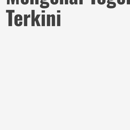
Terkini