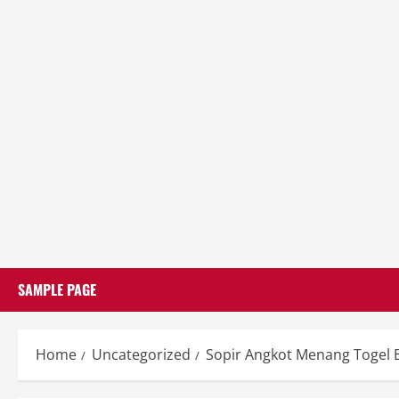
SAMPLE PAGE
Home
Uncategorized
Sopir Angkot Menang Togel