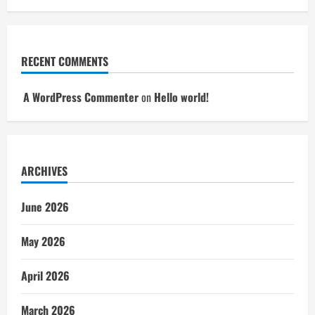
RECENT COMMENTS
A WordPress Commenter
on
Hello world!
ARCHIVES
June 2026
May 2026
April 2026
March 2026