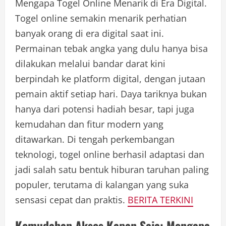
Mengapa Togel Online Menarik di Era Digital.
Togel online semakin menarik perhatian
banyak orang di era digital saat ini.
Permainan tebak angka yang dulu hanya bisa
dilakukan melalui bandar darat kini
berpindah ke platform digital, dengan jutaan
pemain aktif setiap hari. Daya tariknya bukan
hanya dari potensi hadiah besar, tapi juga
kemudahan dan fitur modern yang
ditawarkan. Di tengah perkembangan
teknologi, togel online berhasil adaptasi dan
jadi salah satu bentuk hiburan taruhan paling
populer, terutama di kalangan yang suka
sensasi cepat dan praktis.
BERITA TERKINI
Kemudahan Akses Kapan Saja: Mengapa