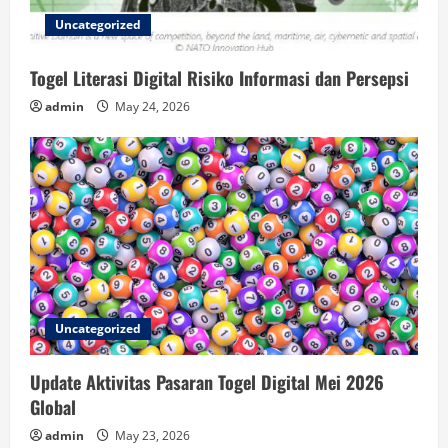
Uncategorized
Togel Literasi Digital Risiko Informasi dan Persepsi
admin
May 24, 2026
Uncategorized
Update Aktivitas Pasaran Togel Digital Mei 2026
Global
admin
May 23, 2026