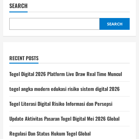
SEARCH
SEARCH
RECENT POSTS
Togel Digital 2026 Platform Live Draw Real Time Muncul
togel angka modern edukasi risiko sistem digital 2026
Togel Literasi Digital Risiko Informasi dan Persepsi
Update Aktivitas Pasaran Togel Digital Mei 2026 Global
Regulasi Dan Status Hukum Togel Global