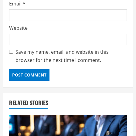
Email
*
Website
Save my name, email, and website in this
browser for the next time I comment.
RELATED STORIES