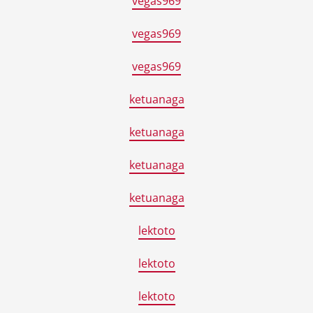
vegas969
vegas969
vegas969
ketuanaga
ketuanaga
ketuanaga
ketuanaga
lektoto
lektoto
lektoto