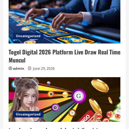
Uncategorized
Togel Digital 2026 Platform Live Draw Real Time
Muncul
admin
June 29, 2026
Uncategorized