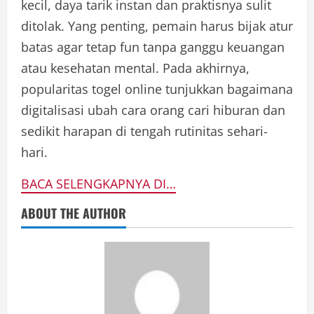
kecil, daya tarik instan dan praktisnya sulit
ditolak. Yang penting, pemain harus bijak atur
batas agar tetap fun tanpa ganggu keuangan
atau kesehatan mental. Pada akhirnya,
popularitas togel online tunjukkan bagaimana
digitalisasi ubah cara orang cari hiburan dan
sedikit harapan di tengah rutinitas sehari-
hari.
BACA SELENGKAPNYA DI…
ABOUT THE AUTHOR